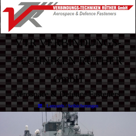
VTR VERBINDUNGS-
TECHNIKEN RÜTHER
GmbH
Aerospace & Defence Fasteners
Lanyards / Seilsicherungen