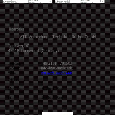
Kontakt
VTR Verbindungs-Techniken Rüther GmbH
Tackweg 41
47918 Tönisvorst (Germany)
Telefon:
+49 2151 - 701503
E-Mail:
info@vtr-ruether.de
Web:
www.vtr-ruether.de
Office
Mo-Thu:
8
to 4:30
am
pm
Fr:
8
to 3:30
am
pm