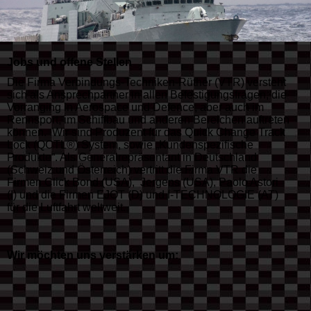
Jobs und offene Stellen
Die Firma Verbindungs-Techniken-Rüther (VTR) versteht
sich als Ansprechpartner in allen Befestigungsfragen, die
Vorranging in Aerospace und Defence, aber auch im
Rennsport, im Schiffbau und anderen Bereichen auftreten
können. Wir sind Produzent für das Quick Change Track
Lock (QCTL®) System, sowie „Kundenspezifische
Produkte“. Als Generalrepräsentant in Deutschland
(Schweiz und Österreich) vertritt die Firma VTR die
Firmen Click Bond (USA), Jergens (USA), Paolo Astori
(I) und die Firmen EJOT (D) und I-TECHNOLOGIE (AT)
für die Luftfahrt weltweit.
Wir möchten uns verstärken um: