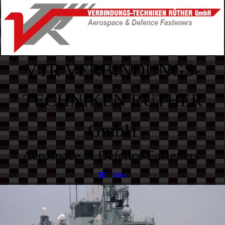
VTR VERBINDUNGS-
TECHNIKEN RÜTHER
GmbH
Aerospace & Defence Fasteners
Jobs