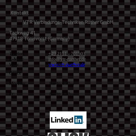
Kontakt
VTR Verbindungs-Techniken Rüther GmbH
Tackweg 41
47918 Tönisvorst (Germany)
Telefon:
+49 2151 - 701503
E-Mail:
info@vtr-ruether.de
Web:
www.vtr-ruether.de
Office
Mo-Thu:
8
to 4:30
am
pm
Fr:
8
to 3:30
am
pm